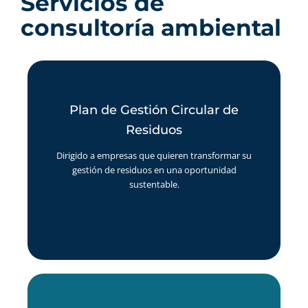
Servicios de
consultoría ambiental
Plan de Gestión Circular de
Plan de Gestión Circular de
Residuos
Residuos
Identificamos los residuos generados en tu empresa y
diseñamos estrategias para su reducción, reutilización
Dirigido a empresas que quieren transformar su
y reciclaje, promoviendo prácticas alineadas con la
gestión de residuos en una oportunidad
economía circular.
sustentable.