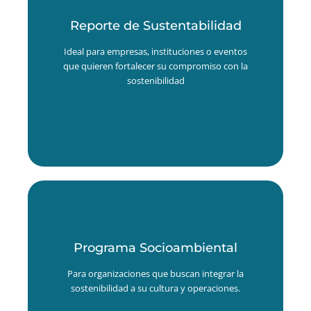
Reporte de Sustentabilidad
Reporte de Sustentabilidad
Acompañamos el proceso de recopilación, análisis y
Ideal para empresas, instituciones o eventos
redacción de informes ESG, para comunicar de
que quieren fortalecer su compromiso con la
forma clara y transparente el desempeño
ambiental, social y de gobernanza de tu
sostenibilidad
organización o evento.
Programa Socioambiental
Programa Socioambiental
Diseñamos o fortalecemos programas de
Para organizaciones que buscan integrar la
Responsabilidad Social Empresaria con foco
ambiental y comunitario, para alinear tu propósito
sostenibilidad a su cultura y operaciones.
con un impacto positivo real.