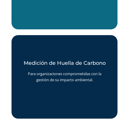
Medición de Huella de Carbono
Medición de Huella de Carbono
Calculamos las emisiones de Gases de Efecto
Para organizaciones comprometidas con la
Invernadero (GEI) generadas por tu organización,
como punto de partida para definir estrategias de
gestión de su impacto ambiental.
mitigación y mejora continua.