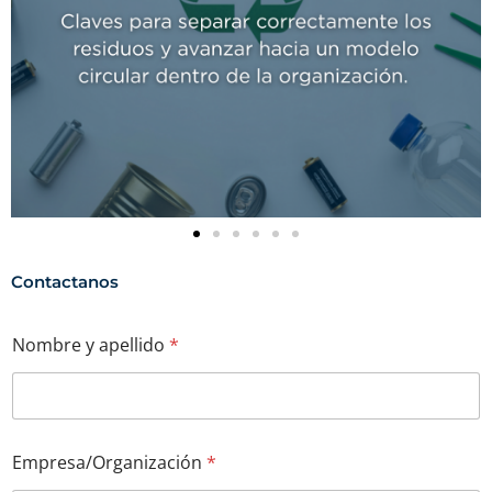
Contactanos
*
Nombre y apellido
*
E
m
a
i
l
*
Empresa/Organización
*